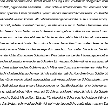
ternen. Auch hier wäre eine Bezahlung die Lösung. Das Schülerbüro ist eigentlich 
Vermitteln, organisieren, verwalten … man schaue sich nur einmal die Seiten des 
n spreche. Unser gesamtes System der außerunterichtlichen freien Schülerarbeit w
eell bezahlt werden konnte. Wir Lehrerbetreuer gehen auf die 60 zu. Es wäre schön,
ich nicht „selbstausbeuten“ müssen, um alles am Laufen zu halten. Dann wäre uns
ch bereut. Sonst hätten wir nicht diesen Einsatz gebracht. Aber für die ganze Entw
u sagen, wir machen das jetzt wie die Staufener, das geht schlecht. Deshalb wäre ein
chsener betreuen könnte. Der zusätzlich zu den bezahlten Coachs aller Bereiche den
gt so eine Stelle. Fordert sie eigentlich geradezu. Nun stellen Sie sich vor, Sie kö
in der Unterstützung des Schulischen. Was bisher nur bei der Hausaufgabenbetreuun
ehlenden Informationen wieder zurückholen. Ein riesiges Problem für eine austauscha
ie damit entstehenden Probleme auch. Mit einem Coachsystem wären wir vieler Pr
achholunterricht ja auch in der Schule stattfinden würde. Koordiniert vom Schüler
 würde, wie sie offiziell angedacht ist und wieviel pulsierende Schülerschule man 
die Befürchtung, dass unsere Überlegungen von Schülerdeputaten eher bei unseren
fnung nicht aufgeben. Wenn man seit 20 Jahren erfolgreich eine „Schule in der Schule“
macht. Selbst. Mit großem Einsatz. Für eine kleine Schar von Hochaktiven. Für eine
an das System sehr wohl auch für viel, viel mehr Jugendliche zugänglich machen. 