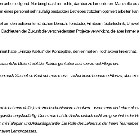
unbefriedigend. Nur bringt das hier nichts, darüber zu lamentieren. Man sollte es e
eines personell sehr zufällig bestückten Betriebes trotzdem optimiert arbeiten kan
 um den außerunterrichtlichen Bereich. Tonstudio, Filmteam, Solartechnik, Umwelt
Dachleuten der Zukunft die verschiedensten Projekte verwirklicht, die aber immer a
rt hatte. „Prinzip Kaktus“ der Konzepttitel, den einmal ein Hochaktiver kreiert hat.
aunliche Blüten treibt.Der Kaktus geht aber auch bei zu viel Pflege ein.
eben auch Stacheln in Kauf nehmen muss – sicher keine bequeme Pflanze, aber eine
hin hat man dafür ja ein Hochschulstudium absolviert – wenn man als Lehrer also 
 gewöhnungsbedürftig. Denn man hat die Sache einfach nicht wie gewohnt in der Han
 mit Fahrplan und Ankunftsgarantie. Die Rolle des Lehrers in der freien Teamarbeit 
ensiven Lernprozesses.