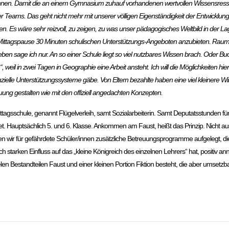
 können. Damit die an einem Gymnasium zuhauf vorhandenen wertvollen Wissensresso
er Teams. Das geht nicht mehr mit unserer völligen Eigenständigkeit der Entwicklun
n. Es wäre sehr reizvoll, zu zeigen, zu was unser pädagogisches Weltbild in der 
gen Mittagspause 30 Minuten schulischen Unterstützungs-Angeboten anzubieten. R
ben sage ich nur. An so einer Schule liegt so viel nutzbares Wissen brach. Oder Bu
l in zwei Tagen in Geographie eine Arbeit ansteht. Ich will die Möglichkeiten hier 
nzielle Unterstützungssysteme gäbe. Von Eltern bezahlte haben eine viel kleinere Wi
ng gestalten wie mit den offiziell angedachten Konzepten.
ttagsschule, genannt Flügelverleih, samt Sozialarbeiterin. Samt Deputatsstunden fü
t. Hauptsächlich 5. und 6. Klasse. Ankommen am Faust, heißt das Prinzip. Nicht aus
ir für gefährdete Schüler/innen zusätzliche Betreuungsprogramme aufgelegt, die 
h starken Einfluss auf das „kleine Königreich des einzelnen Lehrers“ hat, positiv a
ielen Bestandteilen Faust und einer kleinen Portion Fiktion besteht, die aber umsetz