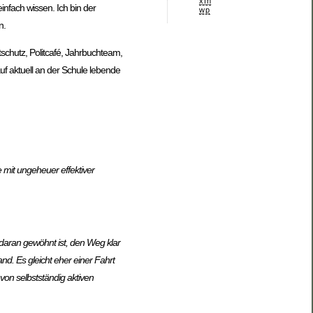
xfn
infach wissen. Ich bin der
wp
n.
schutz, Politcafé, Jahrbuchteam,
uf aktuell an der Schule lebende
 mit ungeheuer effektiver
daran gewöhnt ist, den Weg klar
d. Es gleicht eher einer Fahrt
von selbstständig aktiven