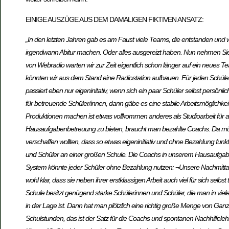
EINIGE AUSZÜGE AUS DEM DAMALIGEN FIKTIVEN ANSATZ:
„In den letzten Jahren gab es am Faust viele Teams, die entstanden und w
irgendwann Abitur machen. Oder alles ausgereizt haben. Nun nehmen Sie ei
von Webradio warten wir zur Zeit eigentlich schon länger auf ein neues T
könnten wir aus dem Stand eine Radiostation aufbauen. Für jeden Schüler, 
passiert eben nur eigeninitativ, wenn sich ein paar Schüler selbst pers
für betreuende Schüler/innen, dann gäbe es eine stabile Arbeitsmöglichkei
Produktionen machen ist etwas vollkommen anderes als Studioarbeit für and
Hausaufgabenbetreuung zu bieten, braucht man bezahlte Coachs. Da müss
verschaffen wollten, dass so etwas eigeninitiativ und ohne Bezahlung funk
und Schüler an einer großen Schule. Die Coachs in unserem Hausaufgabe
System könnte jeder Schüler ohne Bezahlung nutzen: ¬Unsere Nachmittagss
wohl klar, dass sie neben ihrer erstklassigen Arbeit auch viel für sich se
Schule besitzt genügend starke Schülerinnen und Schüler, die man in v
in der Lage ist. Dann hat man plötzlich eine richtig große Menge von Ga
Schulstunden, das ist der Satz für die Coachs und spontanen Nachhilfeleh