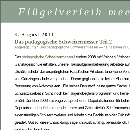
Flügelverleih mee
6. August 2011
Das pädagogische Schweizermesser Teil 2
Abgelegt unter:
Das pädagogische Schweizermesser
— heinz.bayer @ 0
Das
pädagogische Schweizermesser I
endete 2008 mit Visionen. Visionen
Ganztagesschule erhalten, unsere Hausaufgabenbetreuung arbeitete auf 
„Schülerschule“ der ursprünglichen Faust’schen Art eben. Eine kleine Vor
von Ganztagesschule versprochen. Daran geglaubt hatte keiner. Also zumi
Betreuung von Aktivprojekten. „Ein halbes Deputat für eine ganze Sache“
Schulsozialarbeit in Sicht, noch kein Jugendbegleiterprogramm und keine F
erhört. Die Idee 2008: die vage versprochenen Deputatsstunden für Lehrer 
Deputatsstunden für betreuende Lehrer und Geldmittel für Schülercoach
eigenständigen Schülerprojekten und Arbeiten mit Fachleuten der Zukunft
geadelt. Gut so, diese Entwicklung, sage ich. Ausbaufähig, behaupte ich.
weiter schreiben kann.