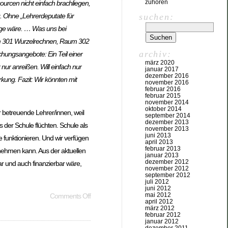
zuhören
urcen nicht einfach brachliegen,
suchen:
g. Ohne „Lehrerdeputate für
Lage wäre. … Was uns bei
aum 301 Wurzelrechnen, Raum 302
archiv:
chungsangebote: Ein Teil einer
märz 2020
nur anreißen. Will einfach nur
januar 2017
dezember 2016
rkung. Fazit: Wir könnten mit
november 2016
februar 2016
februar 2015
november 2014
oktober 2014
r betreuende Lehrer/innen, weil
september 2014
dezember 2013
 der Schule flüchten. Schule als
november 2013
juni 2013
funktionieren. Und wir verfügen
april 2013
februar 2013
nnehmen kann. Aus der aktuellen
januar 2013
dezember 2012
bar und auch finanzierbar wäre,
november 2012
september 2012
juli 2012
juni 2012
mai 2012
Comments Off
april 2012
märz 2012
februar 2012
januar 2012