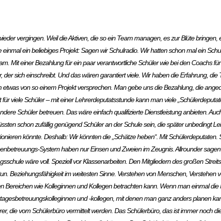
ieder vergingen. Weil die Aktiven, die so ein Team managen, es zur Blüte bringen, 
nmal ein beliebiges Projekt: Sagen wir Schulradio. Wir hatten schon mal ein Schul
eam. Mit einer Bezahlung für ein paar verantwortliche Schüler wie bei den Coachs 
der sich einschreibt. Und das wären garantiert viele. Wir haben die Erfahrung, die 
önlich etwas von so einem Projekt versprechen. Man gebe uns die Bezahlung, die an
t für viele Schüler – mit einer Lehrerdeputatsstunde kann man viele „Schülerdeputat
ere Schüler betreuen. Das wäre einfach qualifizierte Dienstleistung anbieten. Auch
ten schon zufällig genügend Schüler an der Schule sein, die später unbedingt Le
tionieren könnte. Deshalb: Wir könnten die „Schätze heben“. Mit Schülerdeputaten. 
nbetreuungs-System haben nur Einsen und Zweien im Zeugnis. Allrounder sagen wir
chule wäre voll. Speziell vor Klassenarbeiten. Den Mitgliedern des großen Streits
lbst tun. Beziehungsfähigkeit im weitesten Sinne. Verstehen von Menschen, Verstehen
ielen Bereichen wie Kolleginnen und Kollegen betrachten kann. Wenn man einmal d
nztagesbetreuungskolleginnen und -kollegen, mit denen man ganz anders planen kan
rer, die vom Schülerbüro vermittelt werden. Das Schülerbüro, das ist immer noch d