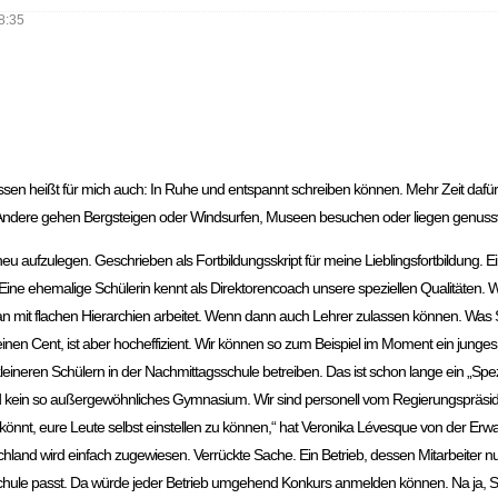
8:35
assen heißt für mich auch: In Ruhe und entspannt schreiben können. Mehr Zeit dafü
. Andere gehen Bergsteigen oder Windsurfen, Museen besuchen oder liegen genussv
neu aufzulegen. Geschrieben als Fortbildungsskript für meine Lieblingsfortbildung.
ne ehemalige Schülerin kennt als Direktorencoach unsere speziellen Qualitäten. 
n mit flachen Hierarchien arbeitet. Wenn dann auch Lehrer zulassen können. Was 
 keinen Cent, ist aber hocheffizient. Wir können so zum Beispiel im Moment ein jung
kleineren Schülern in der Nachmittagsschule betreiben. Das ist schon lange ein „Spez
sind kein so außergewöhnliches Gymnasium. Wir sind personell vom Regierungspräs
önnt, eure Leute selbst einstellen zu können,“ hat Veronika Lévesque von der Erw
utschland wird einfach zugewiesen. Verrückte Sache. Ein Betrieb, dessen Mitarbeiter 
 Schule passt. Da würde jeder Betrieb umgehend Konkurs anmelden können. Na ja, 