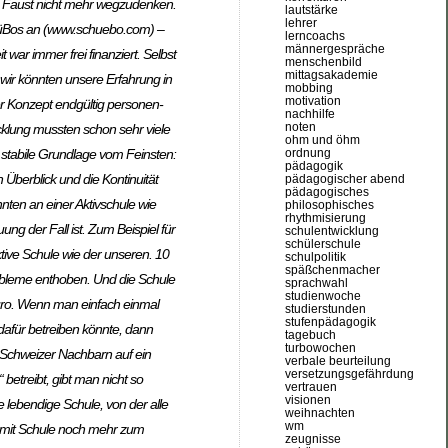
vom Faust nicht mehr wegzudenken.
lautstärke
lehrer
SchüBos an (www.schuebo.com) –
lerncoachs
männergespräche
ar immer frei finanziert. Selbst
menschenbild
mittagsakademie
 wir könnten unsere Erfahrung in
mobbing
motivation
er Konzept endgültig personen-
nachhilfe
noten
icklung mussten schon sehr viele
ohm und öhm
ordnung
e stabile Grundlage vom Feinsten:
pädagogik
 Überblick und die Kontinuität
pädagogischer abend
pädagogisches
nnten an einer Aktivschule wie
philosophisches
rhythmisierung
g der Fall ist. Zum Beispiel für
schulentwicklung
schülerschule
ktive Schule wie der unseren. 10
schulpolitik
späßchenmacher
obleme enthoben. Und die Schule
sprachwahl
studienwoche
büro. Wenn man einfach einmal
studierstunden
stufenpädagogik
dafür betreiben könnte, dann
tagebuch
turbowochen
 Schweizer Nachbarn auf ein
verbale beurteilung
versetzungsgefährdung
 betreibt, gibt man nicht so
vertrauen
visionen
 lebendige Schule, von der alle
weihnachten
wm
Damit Schule noch mehr zum
zeugnisse