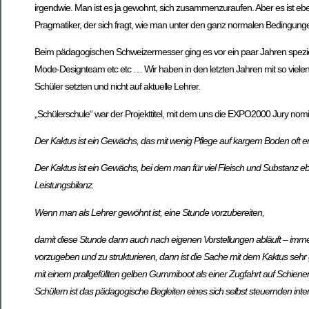
irgendwie. Man ist es ja gewohnt, sich zusammenzuraufen. Aber es ist eben 
Pragmatiker, der sich fragt, wie man unter den ganz normalen Bedingungen 
Beim pädagogischen Schweizermesser ging es vor ein paar Jahren speziell
Mode-Designteam etc etc … Wir haben in den letzten Jahren mit so vielen 
Schüler setzten und nicht auf aktuelle Lehrer.
„Schülerschule“ war der Projekttitel, mit dem uns die EXPO2000 Jury nominie
Der Kaktus ist ein Gewächs, das mit wenig Pflege auf kargem Boden oft erst
Der Kaktus ist ein Gewächs, bei dem man für viel Fleisch und Substanz 
Leistungsbilanz.
Wenn man als Lehrer gewöhnt ist, eine Stunde vorzubereiten,
damit diese Stunde dann auch nach eigenen Vorstellungen abläuft – immer
vorzugeben und zu strukturieren, dann ist die Sache mit dem Kaktus sehr
mit einem prallgefüllten gelben Gummiboot als einer Zugfahrt auf Schienen
Schülern ist das pädagogische Begleiten eines sich selbst steuernden int