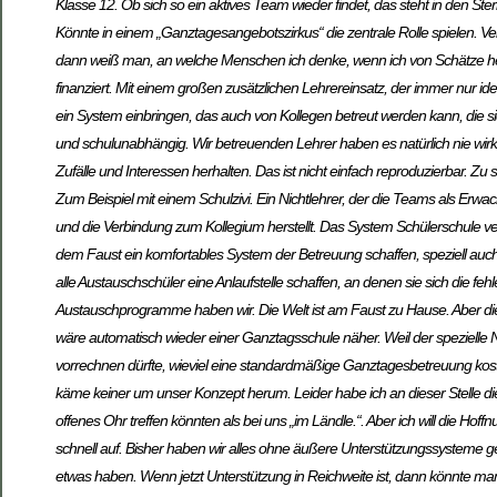
Klasse 12. Ob sich so ein aktives Team wieder findet, das steht in den S
Könnte in einem „Ganztagesangebotszirkus“ die zentrale Rolle spielen. 
dann weiß man, an welche Menschen ich denke, wenn ich von Schätze hebe
finanziert. Mit einem großen zusätzlichen Lehrereinsatz, der immer nur id
ein System einbringen, das auch von Kollegen betreut werden kann, die s
und schulunabhängig. Wir betreuenden Lehrer haben es natürlich nie wirkli
Zufälle und Interessen herhalten. Das ist nicht einfach reproduzierbar. Z
Zum Beispiel mit einem Schulzivi. Ein Nichtlehrer, der die Teams als Erwa
und die Verbindung zum Kollegium herstellt. Das System Schülerschule verträ
dem Faust ein komfortables System der Betreuung schaffen, speziell auch 
alle Austauschschüler eine Anlaufstelle schaffen, an denen sie sich die f
Austauschprogramme haben wir. Die Welt ist am Faust zu Hause. Aber d
wäre automatisch wieder einer Ganztagsschule näher. Weil der spezielle N
vorrechnen dürfte, wieviel eine standardmäßige Ganztagesbetreuung kosten
käme keiner um unser Konzept herum. Leider habe ich an dieser Stelle 
offenes Ohr treffen könnten als bei uns „im Ländle.“. Aber ich will die Hof
schnell auf. Bisher haben wir alles ohne äußere Unterstützungssysteme ge
etwas haben. Wenn jetzt Unterstützung in Reichweite ist, dann könnte m