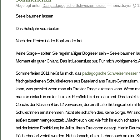
Abgelegt unter:
Das pädagogische Schweizermesser
— heinz.bayer @ 1
Seele baumeln lassen
Das Schuljahr verarbeiten
Nach den Ferien ist der Kopf wieder frei.
Keine Sorge – sollten Sie regelmäßiger Blogleser sein – Seele baumeln l
Moment ein guter Chianti. Das ist Lebenslust pur. Für mich wohlgemerkt
Sommerferien 2011 heißt für mich, das
pädagogische Schweizermesser
frischgebackenen Schuldirektoren aus Baselland ans Faust-Gymnasium. Ei
kann, was passiert wenn man als Direktor Dinge zulassen kann. Wenn ma
man sie einfach in erster Linie als Persönlichkeit ernst nimmt. Das kostet
Coachs der Klassen 9 bis 12 vorweisen, die ernsthafte Bildungsarbeit mit 
Schüler/innen ernst nehmen. Nicht alle schaffen das, keine Sorge. Wir 
außen zusammengepuzzelt. „Macht euch klar, wie froh ihr euch schätzen k
bei der letzten Fortbildung im Juli zu ihren Direktoren gesagt. Hier in De
Fächerbedarf verteilt werden. Nicht danach, ob ein Lehrer auch an eine