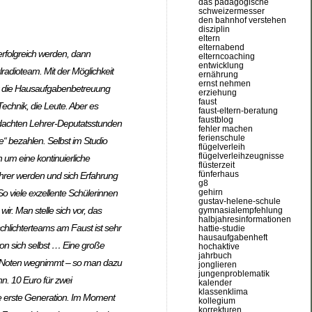
das pädagogische
schweizermesser
den bahnhof verstehen
disziplin
eltern
elternabend
erfolgreich werden, dann
elterncoaching
entwicklung
radioteam. Mit der Möglichkeit
ernährung
ernst nehmen
für die Hausaufgabenbetreuung
erziehung
faust
Technik, die Leute. Aber es
faust-eltern-beratung
faustblog
gedachten Lehrer-Deputatsstunden
fehler machen
ferienschule
e“ bezahlen. Selbst im Studio
flügelverleih
flügelverleihzeugnisse
 um eine kontinuierliche
flüsterzeit
fünferhaus
hrer werden und sich Erfahrung
g8
gehirn
So viele exzellente Schülerinnen
gustav-helene-schule
. Man stelle sich vor, das
gymnasialempfehlung
halbjahresinformationen
chlichterteams am Faust ist sehr
hattie-studie
hausaufgabenheft
 von sich selbst … Eine große
hochaktive
jahrbuch
ie Noten wegnimmt – so man dazu
jonglieren
jungenproblematik
n. 10 Euro für zwei
kalender
klassenklima
ie erste Generation. Im Moment
kollegium
korrekturen