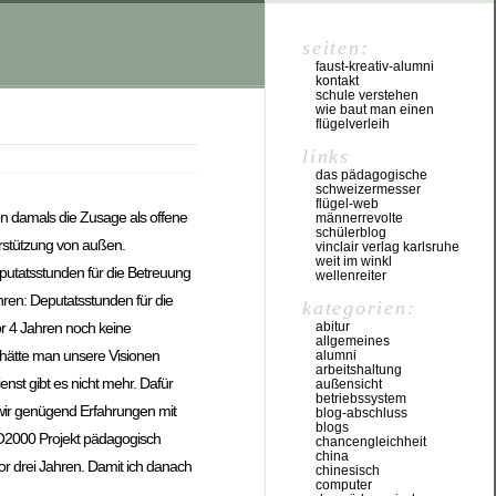
seiten:
faust-kreativ-alumni
kontakt
schule verstehen
wie baut man einen
flügelverleih
links
das pädagogische
schweizermesser
flügel-web
en damals die Zusage als offene
männerrevolte
schülerblog
rstützung von außen.
vinclair verlag karlsruhe
weit im winkl
eputatsstunden für die Betreuung
wellenreiter
hren: Deputatsstunden für die
kategorien:
abitur
or 4 Jahren noch keine
allgemeines
s hätte man unsere Visionen
alumni
arbeitshaltung
nst gibt es nicht mehr. Dafür
außensicht
betriebssystem
wir genügend Erfahrungen mit
blog-abschluss
blogs
PO2000 Projekt pädagogisch
chancengleichheit
china
or drei Jahren. Damit ich danach
chinesisch
computer