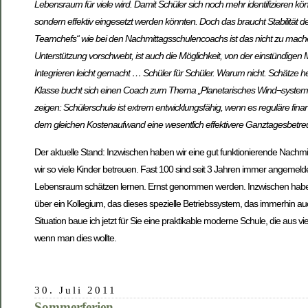
Lebensraum für viele wird. Damit Schüler sich noch mehr identifizieren
sondern effektiv eingesetzt werden könnten. Doch das braucht Stabilität d
Teamchefs“ wie bei den Nachmittagsschulencoachs ist das nicht zu mache
Unterstützung vorschwebt, ist auch die Möglichkeit, von der einstündi
Integrieren leicht gemacht … Schüler für Schüler. Warum nicht. Schätze he
Klasse bucht sich einen Coach zum Thema „Planetarisches Wind¬system“, wei
zeigen: Schülerschule ist extrem entwicklungsfähig, wenn es reguläre fina
dem gleichen Kostenaufwand eine wesentlich effektivere Ganztagesbetreuu
Der aktuelle Stand: Inzwischen haben wir eine gut funktionierende Nachmi
wir so viele Kinder betreuen. Fast 100 sind seit 3 Jahren immer angemelde
Lebensraum schätzen lernen. Ernst genommen werden. Inzwischen haben w
über ein Kollegium, das dieses spezielle Betriebssystem, das immerhin auc
Situation baue ich jetzt für Sie eine praktikable moderne Schule, die aus v
wenn man dies wollte.
30. Juli 2011
Sommerferien