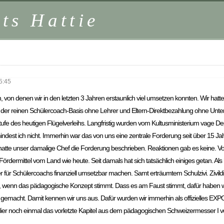
ts Hattie
5:45
, von denen wir in den letzten 3 Jahren erstaunlich viel umsetzen konnten. Wir hatt
der reinen Schülercoach-Basis ohne Lehrer und Eltern-Direktbezahlung ohne Unte
stufe des heutigen Flügelverleihs. Langfristig wurden vom Kultusministerium vage D
ndest ich nicht. Immerhin war das von uns eine zentrale Forderung seit über 15 Ja
 hatte unser damalige Chef die Forderung beschrieben. Reaktionen gab es keine. V
ördermittel vom Land wie heute. Seit damals hat sich tatsächlich einiges getan. Al
für Schülercoachs finanziell umsetzbar machen. Samt erträumtem Schulzivi. Zivildie
s, wenn das pädagogische Konzept stimmt. Dass es am Faust stimmt, dafür haben 
 gemacht. Damit kennen wir uns aus. Dafür wurden wir immerhin als offizielles EX
 Hier noch einmal das vorletzte Kapitel aus dem pädagogischen Schweizermesser I v