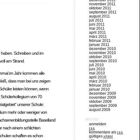
dezember 2011
november 2011
oktober 2011
september 2011
august 2011
juli 2011
juni 2011
mai 2011
april 2011
märz 2011
februar 2011
januar 2011
dezember 2010
r haben. Schreiben und im
november 2010
oktober 2010
oll am Strand.
september 2010
juli 2010
juni 2010
 Einmal im Jahr kommen alle
mai 2010
april 2010
Weiß, dass man bei uns zeigen
märz 2010
februar 2010
Schüler leisten können, wenn
januar 2010
dezember 2009
es Schülerkollegium von 70
november 2009
oktober 2009
ialgebiet“ unserer Schule:
september 2009
august 2009
idium mehr oder weniger von
meta:
achsenenbildungsstelle Baselland
anmelden
nur nach einem schlichten
rss
kommentare als
rss
Schulen schaffen es schon
gültiges
xhtml