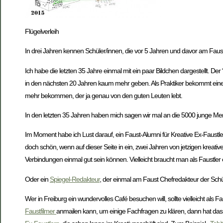
Flügelverleih
In drei Jahren kennen Schüler/innen, die vor 5 Jahren und davor am Faust 
Ich habe die letzten 35 Jahre einmal mit ein paar Bildchen dargestellt. D
in den nächsten 20 Jahren kaum mehr geben. Als Praktiker bekommt eine
mehr bekommen, der ja genau von den guten Leuten lebt.
In den letzten 35 Jahren haben mich sagen wir mal an die 5000 junge 
Im Moment habe ich Lust darauf, ein Faust-Alumni für Kreative Ex-Faustl
doch schön, wenn auf dieser Seite in ein, zwei Jahren von jetzigen kreativ
Verbindungen einmal gut sein können. Vielleicht braucht man als Faustler
Oder ein
Spiegel-Redakteur
, der einmal am Faust Chefredakteur der Schül
Wer in Freiburg ein wundervolles Café besuchen will, sollte vielleicht als 
Faustfilmer
anmailen kann, um einige Fachfragen zu klären, dann hat das 