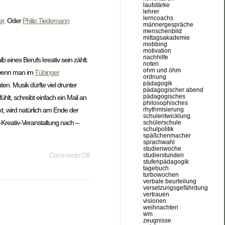
lautstärke
lehrer
lerncoachs
er
. Oder
Philip Tiedemann
männergespräche
menschenbild
mittagsakademie
mobbing
motivation
nachhilfe
b eines Berufs kreativ sein zählt.
noten
ohm und öhm
enn man im
Tübinger
ordnung
pädagogik
en. Musik dürfte viel drunter
pädagogischer abend
pädagogisches
lt, schreibt einfach ein Mail an
philosophisches
rhythmisierung
kt, wird natürlich am Ende der
schulentwicklung
-Kreativ-Veranstaltung nach –
schülerschule
schulpolitik
späßchenmacher
sprachwahl
studienwoche
Comments Off
studierstunden
stufenpädagogik
tagebuch
turbowochen
verbale beurteilung
versetzungsgefährdung
vertrauen
visionen
weihnachten
wm
zeugnisse