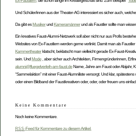
Ex-Faustlern,
die schon lange im Kreativgeschäft sind. Zum Beispiel
Tobi
Und Schüler/innen aus der Theater-AG interessiert es sicher auch, welc
Da gibt es
Musiker
und
Kameramänner
und als Faustler sollte man wisse
Ein kreatives Faust-Alumni-Netzwerk soll aber nicht nur aus Profis bestehen,
Websites von Ex-Faustlern werden gerne verlinkt. Damit man als Faustler
Kammertheater
klatscht, beklatscht man vielleicht gerade Ex-Faust-Kreati
sein. Und
Mode
, aber sicher auch Architekten, Firmengründerinnen, Erfin
alumni@fluegelverleih-am-faust.de
Name, Jahre am Faust oder Abijahr, Krea
“Sammelaktion” mit einer Faust-Alumniliste versorgt. Und klar, spätesten
oder einen Bildband der Faustkreativen oder, oder, oder freuen uns einfa
Keine Kommentare
Noch keine Kommentare.
-Feed für Kommentare zu diesem Artikel.
RSS