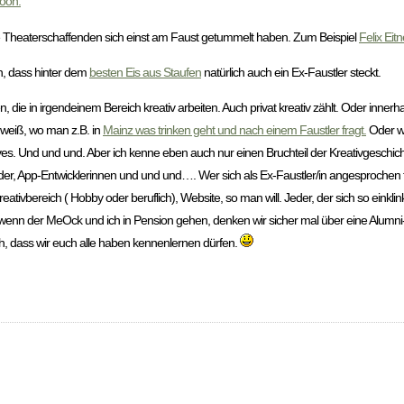
toon.
he Theaterschaffenden sich einst am Faust getummelt haben. Zum Beispiel
Felix Eitn
n, dass hinter dem
besten Eis aus Staufen
natürlich auch ein Ex-Faustler steckt.
 die in irgendeinem Bereich kreativ arbeiten. Auch privat kreativ zählt. Oder innerhal
 weiß, wo man z.B. in
Mainz was trinken geht und nach einem Faustler fragt.
Oder w
ves. Und und und. Aber ich kenne eben auch nur einen Bruchteil der Kreativgeschicht
der, App-Entwicklerinnen und und und…. Wer sich als Ex-Faustler/in angesprochen füh
tivbereich ( Hobby oder beruflich), Website, so man will. Jeder, der sich so einklin
s wenn der MeOck und ich in Pension gehen, denken wir sicher mal über eine Alumni
ch, dass wir euch alle haben kennenlernen dürfen.