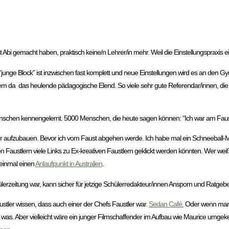
Abi gemacht haben, praktisch keine/n Lehrer/in mehr. Weil die Einstellungspraxis ei
er “junge Block” ist inzwischen fast komplett und neue Einstellungen wird es an de
m da das heulende pädagogische Elend. So viele sehr gute Referendar/innen, die
Menschen kennengelernt. 5000 Menschen, die heute sagen können: “Ich war am Fau
er aufzubauen. Bevor ich vom Faust abgehen werde. Ich habe mal ein Schneeball-Ma
en Faustlern viele Links zu Ex-kreativen Faustlern geklickt werden könnten. Wer wei
 einmal einen
Anlaufpunkt in Australien
.
erzeitung war, kann sicher für jetzige Schülerredakteur/innen Ansporn und Ratgebe
Faustler wissen, dass auch einer der Chefs Faustler war.
Sedan Café.
Oder wenn man 
was. Aber vielleicht wäre ein junger Filmschaffender im Aufbau wie Maurice umgek