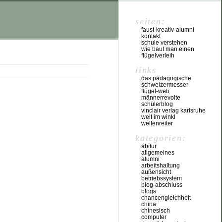
seiten:
faust-kreativ-alumni
kontakt
schule verstehen
wie baut man einen
flügelverleih
links
das pädagogische
schweizermesser
flügel-web
männerrevolte
schülerblog
vinclair verlag karlsruhe
weit im winkl
wellenreiter
kategorien:
abitur
allgemeines
alumni
arbeitshaltung
außensicht
betriebssystem
blog-abschluss
blogs
chancengleichheit
china
chinesisch
computer