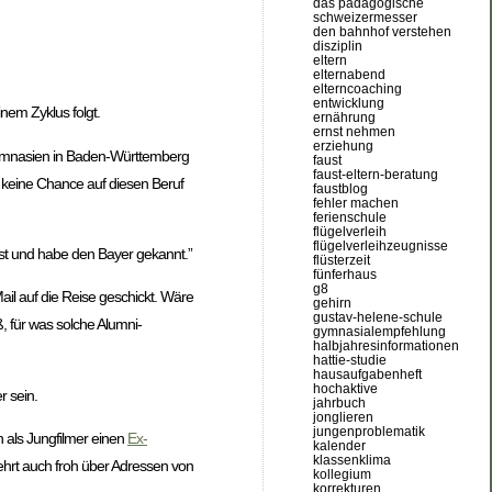
das pädagogische
schweizermesser
den bahnhof verstehen
disziplin
eltern
elternabend
elterncoaching
entwicklung
nem Zyklus folgt.
ernährung
ernst nehmen
erziehung
n Gymnasien in Baden-Württemberg
faust
faust-eltern-beratung
 keine Chance auf diesen Beruf
faustblog
fehler machen
ferienschule
flügelverleih
flügelverleihzeugnisse
st und habe den Bayer gekannt.”
flüsterzeit
fünferhaus
g8
il auf die Reise geschickt. Wäre
gehirn
gustav-helene-schule
ß, für was solche Alumni-
gymnasialempfehlung
halbjahresinformationen
hattie-studie
hausaufgabenheft
hochaktive
r sein.
jahrbuch
jonglieren
jungenproblematik
als Jungfilmer einen
Ex-
kalender
klassenklima
ehrt auch froh über Adressen von
kollegium
korrekturen