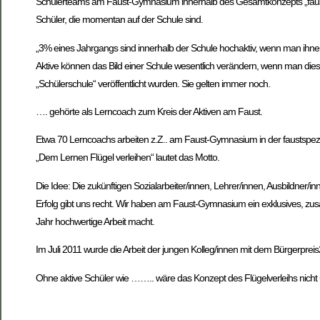
Schülerteams am Faust-Gymnasium innerhalb des Gesamtkonzepts „faustea
Schüler, die momentan auf der Schule sind.
„3% eines Jahrgangs sind innerhalb der Schule hochaktiv, wenn man ihne
Aktive können das Bild einer Schule wesentlich verändern, wenn man di
„Schülerschule“ veröffentlicht wurden. Sie gelten immer noch.
…. gehörte als Lerncoach zum Kreis der Aktiven am Faust.
Etwa 70 Lerncoachs arbeiten z.Z.. am Faust-Gymnasium in der faustspez
„Dem Lernen Flügel verleihen“ lautet das Motto.
Die Idee: Die zukünftigen Sozialarbeiter/innen, Lehrer/innen, Ausbildner/in
Erfolg gibt uns recht. Wir haben am Faust-Gymnasium ein exklusives, zus
Jahr hochwertige Arbeit macht.
Im Juli 2011 wurde die Arbeit der jungen Kolleg/innen mit dem Bürgerpre
Ohne aktive Schüler wie …….. wäre das Konzept des Flügelverleihs nicht