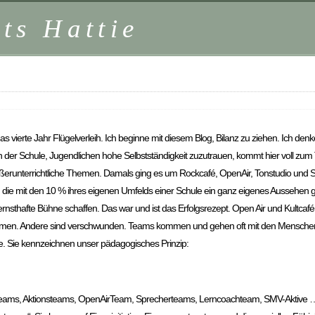
ts Hattie
 vierte Jahr Flügelverleih. Ich beginne mit diesem Blog, Bilanz zu ziehen. Ich denke
n der Schule, Jugendlichen hohe Selbstständigkeit zuzutrauen, kommt hier voll zum
ußerunterrichtliche Themen. Damals ging es um Rockcafé, OpenAir, Tonstudio und S
die mit den 10 % ihres eigenen Umfelds einer Schule ein ganz eigenes Aussehen 
nsthafte Bühne schaffen. Das war und ist das Erfolgsrezept. Open Air und Kultcafé
ommen. Andere sind verschwunden. Teams kommen und gehen oft mit den Menschen,
ze. Sie kennzeichnen unser pädagogisches Prinzip:
ams, Aktionsteams, OpenAirTeam, Sprecherteams, Lerncoachteam, SMV-Aktive … s