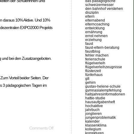
keiten der Schülerinnen und
das pädagogische
schweizermesser
den bahnhof verstehen
disziplin
eltern
den daraus 10% Aktive. Und 10%
elternabend
elterncoaching
n dezentralen EXPO2000 Projekts
entwicklung
ernährung
ernst nehmen
erziehung
faust
faust-eltern-beratung
faustblog
fehler machen
ng und bei den Zusatzangeboten.
ferienschule
flügelverleih
flügelverleihzeugnisse
flüsterzeit
fünferhaus
 Zum Vorteil beider Seiten. Der
g8
gehirn
ens 3 pädagogischen Tagen im
gustav-helene-schule
gymnasialempfehlung
halbjahresinformationen
hattie-studie
hausaufgabenheft
hochaktive
jahrbuch
jonglieren
jungenproblematik
kalender
klassenklima
Comments Off
kollegium
korrekturen