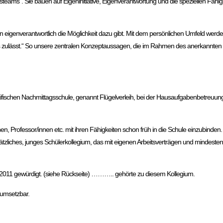
ms“. Sie bauen auf Eigeninitiative, Eigenverantwortung und die speziellen Fähig
n eigenverantwortlich die Möglichkeit dazu gibt. Mit dem persönlichen Umfeld wer
es zulässt.“ So unsere zentralen Konzeptaussagen, die im Rahmen des anerkannte
ifischen Nachmittagsschule, genannt Flügelverleih, bei der Hausaufgabenbetreuu
nen, Professor/innen etc. mit ihren Fähigkeiten schon früh in die Schule einzubinden.
ätzliches, junges Schülerkollegium, das mit eigenen Arbeitsverträgen und mindest
is2011 gewürdigt. (siehe Rückseite) ……….. gehörte zu diesem Kollegium.
 umsetzbar.