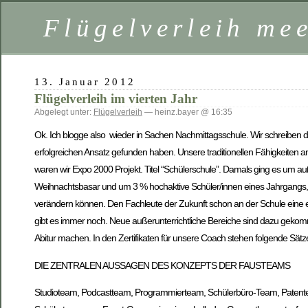
Flügelverleih mee
13. Januar 2012
Flügelverleih im vierten Jahr
Abgelegt unter:
Flügelverleih
— heinz.bayer @ 16:35
Ok. Ich blogge also wieder in Sachen Nachmittagsschule. Wir schreiben das
erfolgreichen Ansatz gefunden haben. Unsere traditionellen Fähigkeiten a
waren wir Expo 2000 Projekt. Titel “Schülerschule”. Damals ging es um a
Weihnachtsbasar und um 3 % hochaktive Schüler/innen eines Jahrgangs, 
verändern können. Den Fachleute der Zukunft schon an der Schule eine er
gibt es immer noch. Neue außerunterrichtliche Bereiche sind dazu gek
Abitur machen. In den Zertifikaten für unsere Coach stehen folgende Sät
DIE ZENTRALEN AUSSAGEN DES KONZEPTS DER FAUSTEAMS
Studioteam, Podcastteam, Programmierteam, Schülerbüro-Team, Patente