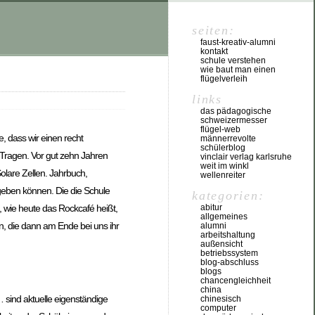
seiten:
faust-kreativ-alumni
kontakt
schule verstehen
wie baut man einen
flügelverleih
links
das pädagogische
schweizermesser
flügel-web
, dass wir einen recht
männerrevolte
schülerblog
 Tragen. Vor gut zehn Jahren
vinclair verlag karlsruhe
weit im winkl
olare Zellen. Jahrbuch,
wellenreiter
geben können. Die die Schule
kategorien:
abitur
, wie heute das Rockcafé heißt,
allgemeines
 die dann am Ende bei uns ihr
alumni
arbeitshaltung
außensicht
betriebssystem
blog-abschluss
blogs
chancengleichheit
china
ind aktuelle eigenständige
chinesisch
computer