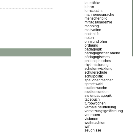
lautstärke
lehrer
lerncoachs
männergespräche
menschenbild
mittagsakademie
mobbing
motivation
nachhilfe
noten
ohm und öhm
ordnung
pädagogik
pädagogischer abend
pädagogisches
philosophisches
rhythmisierung
schulentwicklung
schülerschule
schulpolitik
späßchenmacher
sprachwahl
studienwoche
studierstunden
stufenpädagogik
tagebuch
turbowochen
verbale beurteilung
versetzungsgefährdung
vertrauen
visionen
weihnachten
wm
zeugnisse