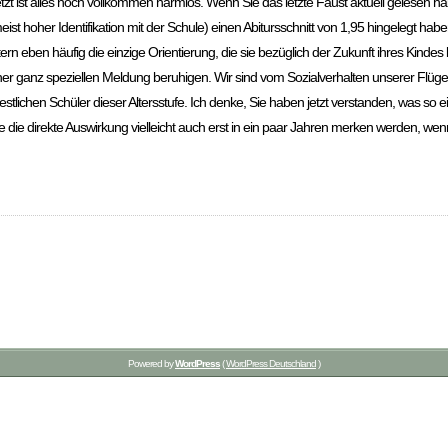
tzt ist alles noch vollkommen harmlos. Wenn Sie das letzte Faust aktuell gelesen ha
 meist hoher Identifikation mit der Schule) einen Abitursschnitt von 1,95 hingelegt hab
ern eben häufig die einzige Orientierung, die sie bezüglich der Zukunft ihres Kindes
ner ganz speziellen Meldung beruhigen. Wir sind vom Sozialverhalten unserer Flüg
tlichen Schüler dieser Altersstufe. Ich denke, Sie haben jetzt verstanden, was so 
ie die direkte Auswirkung vielleicht auch erst in ein paar Jahren merken werden, we
Powered by
WordPress
(
WordPress Deutschland
)