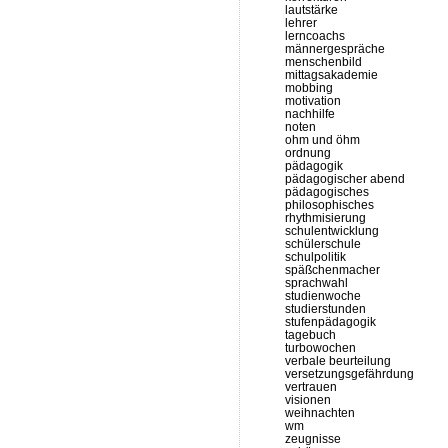
lautstärke
lehrer
lerncoachs
männergespräche
menschenbild
mittagsakademie
mobbing
motivation
nachhilfe
noten
ohm und öhm
ordnung
pädagogik
pädagogischer abend
pädagogisches
philosophisches
rhythmisierung
schulentwicklung
schülerschule
schulpolitik
späßchenmacher
sprachwahl
studienwoche
studierstunden
stufenpädagogik
tagebuch
turbowochen
verbale beurteilung
versetzungsgefährdung
vertrauen
visionen
weihnachten
wm
zeugnisse