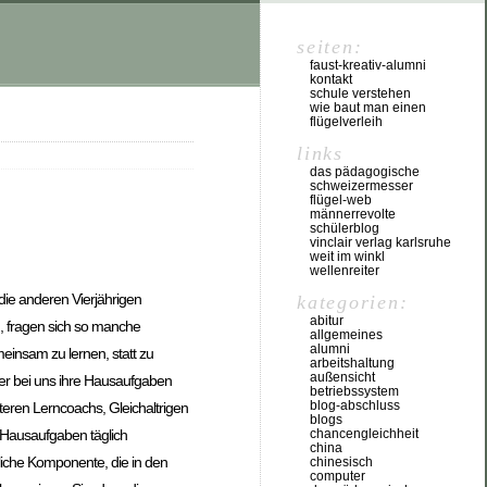
seiten:
faust-kreativ-alumni
kontakt
schule verstehen
wie baut man einen
flügelverleih
links
das pädagogische
schweizermesser
flügel-web
männerrevolte
schülerblog
vinclair verlag karlsruhe
weit im winkl
wellenreiter
die anderen Vierjährigen
kategorien:
abitur
n, fragen sich so manche
allgemeines
alumni
insam zu lernen, statt zu
arbeitshaltung
außensicht
er bei uns ihre Hausaufgaben
betriebssystem
blog-abschluss
eren Lerncoachs, Gleichaltrigen
blogs
chancengleichheit
Hausaufgaben täglich
china
tliche Komponente, die in den
chinesisch
computer