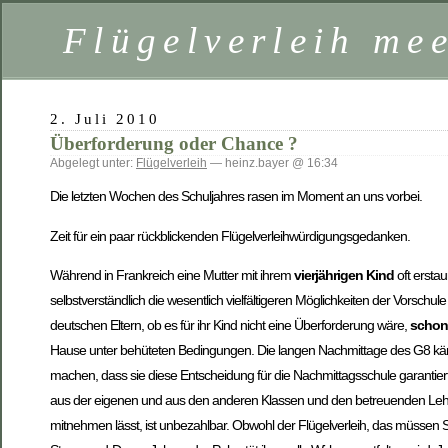
Flügelverleih mee
2. Juli 2010
Überforderung oder Chance ?
Abgelegt unter:
Flügelverleih
— heinz.bayer @ 16:34
Die letzten Wochen des Schuljahres rasen im Moment an uns vorbei.
Zeit für ein paar rückblickenden Flügelverleihwürdigungsgedanken.
Während in Frankreich eine Mutter mit ihrem
vierjährigen Kind
oft ersta
selbstverständlich die wesentlich vielfältigeren Möglichkeiten der Vors
deutschen Eltern, ob es für ihr Kind nicht eine Überforderung wäre,
schon
Hause unter behüteten Bedingungen. Die langen Nachmittage des G8 käme
machen, dass sie diese Entscheidung für die Nachmittagsschule garantier
aus der eigenen und aus den anderen Klassen und den betreuenden Leh
mitnehmen lässt, ist unbezahlbar. Obwohl der Flügelverleih, das müssen Sie