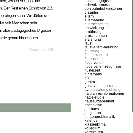
ben, wissen Sie, dass die
das pädagogische
schweizermesser
en. Der Rest einen Schnitt von 2,3.
den bahnhof verstehen
disziplin
 beruhigen kann. Wir dürfen sie
eltern
elternabend
elverleih Menschen sehr
elterncoaching
entwicklung
ein altes pädagogisches Urgestein
ernährung
ernst nehmen
nn sie genau hinschauen.
erziehung
faust
faust-eltern-beratung
Comments Off
faustblog
fehler machen
ferienschule
flügelverleih
flügelverleihzeugnisse
flüsterzeit
fünferhaus
g8
gehirn
gustav-helene-schule
gymnasialempfehlung
halbjahresinformationen
hattie-studie
hausaufgabenheft
hochaktive
jahrbuch
jonglieren
jungenproblematik
kalender
klassenklima
kollegium
korrekturen