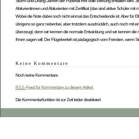
Sturm-und-Drang-Jahren der Pubertät ihre volle Wirkung entfalten wird. Je
Abiturientinnen und Abiturienten mit Zertifikat (das sind aktive Schüler mit
Wobei die Note dabei noch nicht einmal das Entscheidende ist. Aber für Elt
übrigens so ganz nebenbei, aber trotzdem ausdrücklich, auch noch mit ei
überzeugt, denn wir kennen die normale Entwicklung und wir kennen die res
Ihnen sagen will. Der Flügelverleih ist pädagogisch vom Feinsten, wenn S
Keine Kommentare
Noch keine Kommentare.
-Feed für Kommentare zu diesem Artikel.
RSS
Die Kommentarfunktion ist zur Zeit leider deaktiviert.