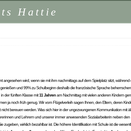
ts Hattie
unt angesehen wird, wenn sie mit ihm nachmittags auf dem Spielplatz sitzt, während 
chule genießen und 99% zu Schulbeginn deshalb die französische Sprache beherrsche
in der fünften Klasse mit
11 Jahren
am Nachmittag mit vielen anderen Kindern geme
n ja noch früh genug. Wir vom Flügelverleih sagen Ihnen, den Eltern, deren Kind
t nicht bereuen werden. Was sich hier in der ungezwungenen Kommunikation mit ält
rerinnen und Lehrern und unserer immer anwesenden Sozialarbeiterin neben den 
 zugeben, wirklich bezahlbar ist. Die höhere Identifikation mit Schule ist die wesen