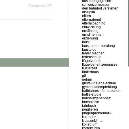
das pädagogische
schweizermesser
Comments Off
den bahnhof verstehen
disziplin
eltern
elternabend
elterncoaching
entwicklung
ernährung
ernst nehmen
erziehung
faust
faust-eltern-beratung
faustblog
fehler machen
ferienschule
flügelverleih
flügelverleihzeugnisse
flüsterzeit
fünferhaus
g8
gehirn
gustav-helene-schule
gymnasialempfehlung
halbjahresinformationen
hattie-studie
hausaufgabenheft
hochaktive
jahrbuch
jonglieren
jungenproblematik
kalender
klassenklima
kollegium
korrekturen