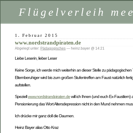
Flügelverleih mee
1. Februar 2015
www.nordstrandpiraten.de
Abgelegt unter:
Pädagogisches
— heinz.bayer @ 14:21
Liebe Leserin, lieber Leser
Keine Sorge, ich werde mich weiterhin an dieser Stelle zu pädagogische
Elternberuhiger wird bis zum großen Stufentreffen am Faust natürlich fer
aufstellen.
Speziell
www.nordstrandpiraten.de
will ich Ihnen (und euch Ex-Faustlern) 
Pensionierung das Wort Altersdepression nicht in den Mund nehmen muss. 
Ich drücke mir ganz doll die Daumen.
Heinz Bayer alias Otto Kraz