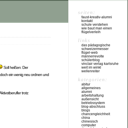
seiten:
faust-kreativ-alumni
kontakt
schule verstehen
wie baut man einen
flügelverleih
links
das pädagogische
schweizermesser
flügel-web
männerrevolte
schülerblog
vinclair verlag karlsruhe
Soll heißen: Der
weit im winkl
wellenreiter
nn doch ein wenig neu ordnen und
kategorien:
abitur
allgemeines
alumni
tivstberufler trotz
arbeitshaltung
außensicht
betriebssystem
blog-abschluss
blogs
chancengleichheit
china
chinesisch
computer