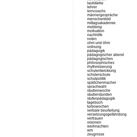
lautstärke
lehrer
lerncoachs
männergespräche
menschenbild
mittagsakademie
mobbing
motivation
nachhilfe
noten
ohm und öhm
ordnung
pädagogik
pädagogischer abend
pädagogisches
philosophisches
rhythmisierung
schulentwicklung
schülerschule
schulpolitik
späßchenmacher
sprachwahl
studienwoche
studierstunden
stufenpädagogik
tagebuch
turbowochen
verbale beurteilung
versetzungsgefährdung
vertrauen
visionen
weihnachten
wm
zeugnisse