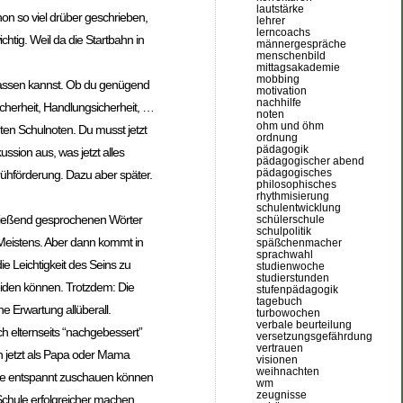
lautstärke
chon so viel drüber geschrieben,
lehrer
lerncoachs
chtig. Weil da die Startbahn in
männergespräche
menschenbild
mittagsakademie
mobbing
oslassen kannst. Ob du genügend
motivation
nachhilfe
icherheit, Handlungsicherheit, …
noten
ohm und öhm
hten Schulnoten. Du musst jetzt
ordnung
pädagogik
ussion aus, was jetzt alles
pädagogischer abend
pädagogisches
rühförderung. Dazu aber später.
philosophisches
rhythmisierung
schulentwicklung
r fließend gesprochenen Wörter
schülerschule
schulpolitik
t. Meistens. Aber dann kommt in
späßchenmacher
sprachwahl
ie Leichtigkeit des Seins zu
studienwoche
studierstunden
eiden können. Trotzdem: Die
stufenpädagogik
tagebuch
he Erwartung allüberall.
turbowochen
verbale beurteilung
h elternseits “nachgebessert”
versetzungsgefährdung
vertrauen
n jetzt als Papa oder Mama
visionen
weihnachten
sse entspannt zuschauen können
wm
zeugnisse
chule erfolgreicher machen,