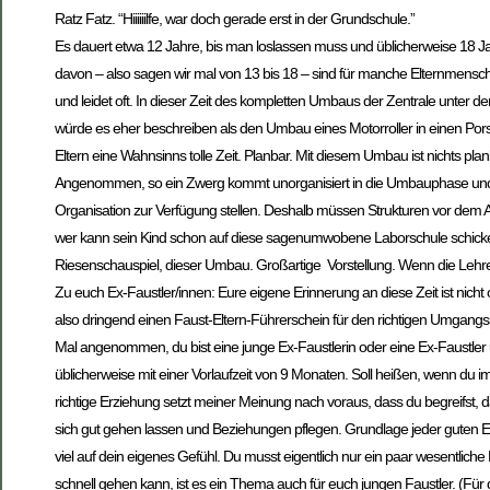
Ratz Fatz. “Hiiiiiilfe, war doch gerade erst in der Grundschule.”
Es dauert etwa 12 Jahre, bis man loslassen muss und üblicherweise 18 
davon – also sagen wir mal von 13 bis 18 – sind für manche Elternmenschen s
und leidet oft. In dieser Zeit des kompletten Umbaus der Zentrale unter der
würde es eher beschreiben als den Umbau eines Motorroller in einen Por
Eltern eine Wahnsinns tolle Zeit. Planbar. Mit diesem Umbau ist nichts pla
Angenommen, so ein Zwerg kommt unorganisiert in die Umbauphase und is
Organisation zur Verfügung stellen. Deshalb müssen Strukturen vor dem Ab
wer kann sein Kind schon auf diese sagenumwobene Laborschule schicken. V
Riesenschauspiel, dieser Umbau. Großartige Vorstellung. Wenn die Lehrer
Zu euch Ex-Faustler/innen: Eure eigene Erinnerung an diese Zeit ist nicht
also dringend einen Faust-Eltern-Führerschein für den richtigen Umgangs
Mal angenommen, du bist eine junge Ex-Faustlerin oder eine Ex-Faustler
üblicherweise mit einer Vorlaufzeit von 9 Monaten. Soll heißen, wenn d
richtige Erziehung setzt meiner Meinung nach voraus, dass du begreifst, d
sich gut gehen lassen und Beziehungen pflegen. Grundlage jeder guten Erz
viel auf dein eigenes Gefühl. Du musst eigentlich nur ein paar wesentliche
schnell gehen kann, ist es ein Thema auch für euch jungen Faustler. (Für d