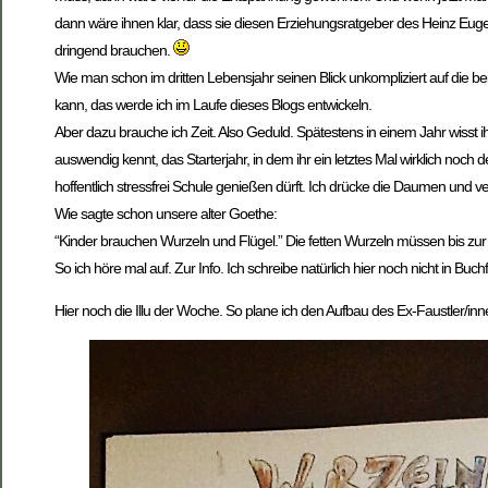
dann wäre ihnen klar, dass sie diesen Erziehungsratgeber des Heinz Eug
dringend brauchen.
Wie man schon im dritten Lebensjahr seinen Blick unkompliziert auf die be
kann, das werde ich im Laufe dieses Blogs entwickeln.
Aber dazu brauche ich Zeit. Also Geduld. Spätestens in einem Jahr wisst ihr
auswendig kennt, das Starterjahr, in dem ihr ein letztes Mal wirklich noch 
hoffentlich stressfrei Schule genießen dürft. Ich drücke die Daumen und v
Wie sagte schon unsere alter Goethe:
“Kinder brauchen Wurzeln und Flügel.” Die fetten Wurzeln müssen bis zur 
So ich höre mal auf. Zur Info. Ich schreibe natürlich hier noch nicht in Buch
Hier noch die Illu der Woche. So plane ich den Aufbau des Ex-Faustler