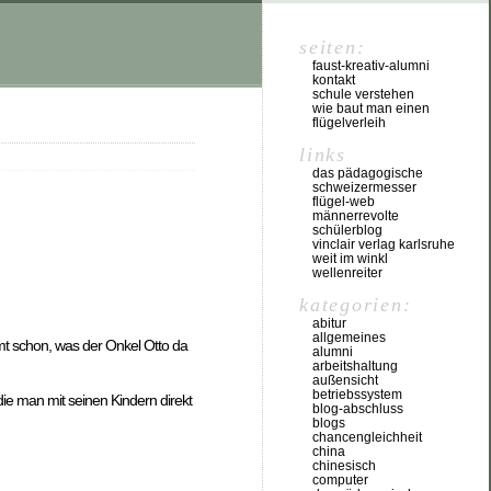
seiten:
faust-kreativ-alumni
kontakt
schule verstehen
wie baut man einen
flügelverleih
links
das pädagogische
schweizermesser
flügel-web
männerrevolte
schülerblog
vinclair verlag karlsruhe
weit im winkl
wellenreiter
kategorien:
abitur
allgemeines
mt schon, was der Onkel Otto da
alumni
arbeitshaltung
außensicht
betriebssystem
die man mit seinen Kindern direkt
blog-abschluss
blogs
chancengleichheit
china
chinesisch
computer