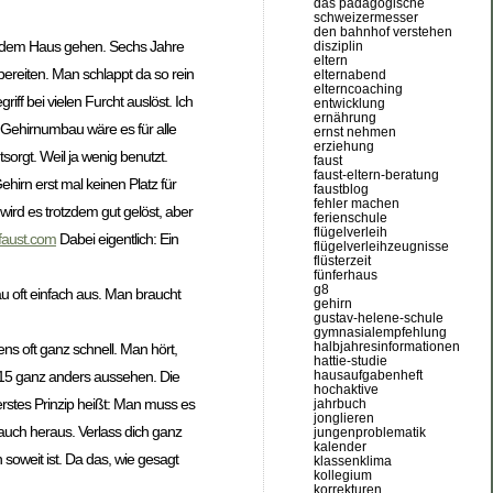
das pädagogische
schweizermesser
den bahnhof verstehen
us dem Haus gehen. Sechs Jahre
disziplin
eltern
ubereiten. Man schlappt da so rein
elternabend
elterncoaching
iff bei vielen Furcht auslöst. Ich
entwicklung
ernährung
 Gehirnumbau wäre es für alle
ernst nehmen
erziehung
sorgt. Weil ja wenig benutzt.
faust
faust-eltern-beratung
rn erst mal keinen Platz für
faustblog
fehler machen
ird es trotzdem gut gelöst, aber
ferienschule
flügelverleih
faust.com
Dabei eigentlich: Ein
flügelverleihzeugnisse
flüsterzeit
fünferhaus
g8
au oft einfach aus. Man braucht
gehirn
gustav-helene-schule
gymnasialempfehlung
halbjahresinformationen
s oft ganz schnell. Man hört,
hattie-studie
015 ganz anders aussehen. Die
hausaufgabenheft
hochaktive
erstes Prinzip heißt: Man muss es
jahrbuch
jonglieren
Bauch heraus. Verlass dich ganz
jungenproblematik
kalender
 soweit ist. Da das, wie gesagt
klassenklima
kollegium
korrekturen