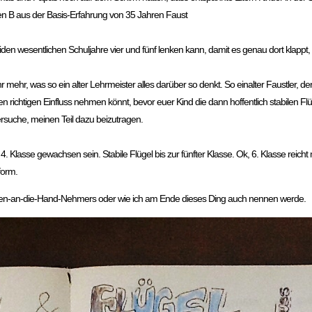
en B aus der Basis-Erfahrung von 35 Jahren Faust
iden wesentlichen Schuljahre vier und fünf lenken kann, damit es genau dort klappt,
 mehr, was so ein alter Lehrmeister alles darüber so denkt. So einalter Faustler, der
den richtigen Einfluss nehmen könnt, bevor euer Kind die dann hoffentlich stabilen Fl
ersuche, meinen Teil dazu beizutragen.
4. Klasse gewachsen sein. Stabile Flügel bis zur fünfter Klasse. Ok, 6. Klasse rei
form.
/innen-an-die-Hand-Nehmers oder wie ich am Ende dieses Ding auch nennen werde.