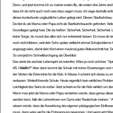
Denn, und jetzt komme ich zu meiner ersten Illu, die ersten drei Jahre sind 
dass ich da nicht auch noch was dazu sagen muss. Ich sage deshalb einfach w
dieses kunterbunte unglaubliche Leben gelegt wird. Diesen Startbahnbau 
Da bist du als Mama oder Papa echt als Startbahnbauer/in gefordert. Vie
Grundlagen gelegt hast. Die da heißen: Sicherheit, Sicherheit, Sicherheit
keine Sorge, du musst das alles sich nur entwickeln lassen. Es muss dir ei
noch nicht bibbern, weil dein Sohn später vielleicht einmal Schulprobleme ha
angesagt wäre, damit dein Kind einen maximal guten Abitursschnitt hat. 
So und jetzt im Schnelldurchgang als Überblick:
Das vierte bis sechste Lebensjahr ist notenfrei. Wäre ja noch schöner. “Sp
4/5. Hiiiiiiiiiilfe!!!” Aber dann kommt die Schule mit hohen Erwartungen un
der Vierten die Erkenntnis für die Kids: In Klasse 4 scheint sich etwas zu
verlassen. Weiterführende Schule. Heute eigentlich kein wirkliches Probl
Leichtigkeit des Seins ist vorbei. Jetzt scheint es für die Kids wirklich um
Wenn man jetzt als Mama oder Papa verstehen würde, dass genau diese beid
werden kann, falls die Lehrer/innen von Gymi oder Realschule meinen: ” 
wissen würde, dass die Auswirkung des eigenen pädagogischen Einflusse
muss, dann wäre viel für die Entspannung gewonnen. Und wenn jetzt Mam