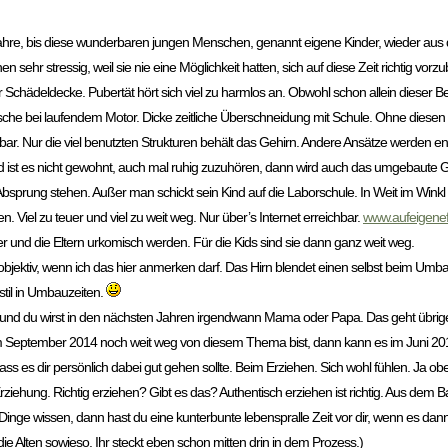
Jahre, bis diese wunderbaren jungen Menschen, genannt eigene Kinder, wieder a
ehr stressig, weil sie nie eine Möglichkeit hatten, sich auf diese Zeit richtig vorz
 Schädeldecke. Pubertät hört sich viel zu harmlos an. Obwohl schon allein dieser Begr
sche bei laufendem Motor. Dicke zeitliche Überschneidung mit Schule. Ohne diesen
nbar. Nur die viel benutzten Strukturen behält das Gehirn. Andere Ansätze werden ent
t es nicht gewohnt, auch mal ruhig zuzuhören, dann wird auch das umgebaute Gehi
sprung stehen. Außer man schickt sein Kind auf die Laborschule. In Weit im Winkl w
iel zu teuer und viel zu weit weg. Nur über’s Internet erreichbar.
www.aufeigene
 und die Eltern urkomisch werden. Für die Kids sind sie dann ganz weit weg.
 objektiv, wenn ich das hier anmerken darf. Das Hirn blendet einen selbst beim Umb
stil in Umbauzeiten.
 und du wirst in den nächsten Jahren irgendwann Mama oder Papa. Das geht übrigen
u im September 2014 noch weit weg von diesem Thema bist, dann kann es im Juni 2
ass es dir persönlich dabei gut gehen sollte. Beim Erziehen. Sich wohl fühlen. Ja ob
iehung. Richtig erziehen? Gibt es das? Authentisch erziehen ist richtig. Aus dem 
 Dinge wissen, dann hast du eine kunterbunte lebenspralle Zeit vor dir, wenn es dann
ie Alten sowieso. Ihr steckt eben schon mitten drin in dem Prozess.)