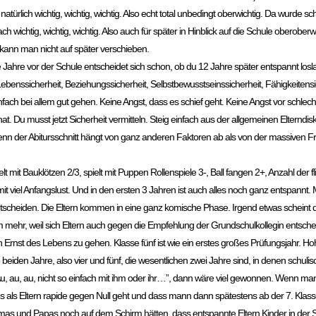
natürlich wichtig, wichtig, wichtig. Also echt total unbedingt oberwichtig. Da wurde s
ichtig, wichtig, wichtig. Also auch für später in Hinblick auf die Schule oberoberwi
kann man nicht auf später verschieben.
le Jahre vor der Schule entscheidet sich schon, ob du 12 Jahre später entspannt l
. Lebenssicherheit, Beziehungssicherheit, Selbstbewusstseinssicherheit, Fähigkeitens
nfach bei allem gut gehen. Keine Angst, dass es schief geht. Keine Angst vor schlec
t. Du musst jetzt Sicherheit vermitteln. Steig einfach aus der allgemeinen Elterndisk
Denn der Abitursschnitt hängt von ganz anderen Faktoren ab als von der massiven F
ielt mit Bauklötzen 2/3, spielt mit Puppen Rollenspiele 3-, Ball fangen 2+, Anzahl de
d mit viel Anfangslust. Und in den ersten 3 Jahren ist auch alles noch ganz entspann
 entscheiden. Die Eltern kommen in eine ganz komische Phase. Irgend etwas scheint d
em mehr, weil sich Eltern auch gegen die Empfehlung der Grundschulkollegin entsch
 den Ernst des Lebens zu gehen. Klasse fünf ist wie ein erstes großes Prüfungsjahr. Ho
en Jahre, also vier und fünf, die wesentlichen zwei Jahre sind, in denen schulisc
Au, au, au, nicht so einfach mit ihm oder ihr…”, dann wäre viel gewonnen. Wenn ma
s als Eltern rapide gegen Null geht und dass mann dann spätestens ab der 7. Kla
as und Papas noch auf dem Schirm hätten, dass entspannte Eltern Kinder in der S