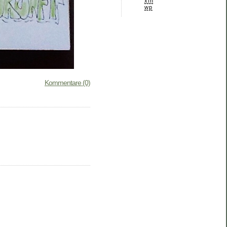
xfn
wp
Kommentare (0)