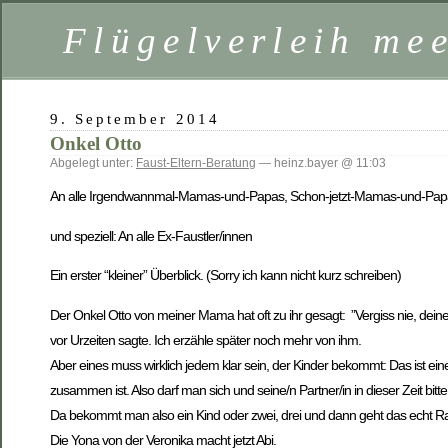
Flügelverleih mee
9. September 2014
Onkel Otto
Abgelegt unter:
Faust-Eltern-Beratung
— heinz.bayer @ 11:03
An alle Irgendwannmal-Mamas-und-Papas, Schon-jetzt-Mamas-und-Pa
und speziell: An alle Ex-Faustler/innen
Ein erster “kleiner” Überblick. (Sorry ich kann nicht kurz schreiben)
Der Onkel Otto von meiner Mama hat oft zu ihr gesagt: ”Vergiss nie, dein
vor Urzeiten sagte. Ich erzähle später noch mehr von ihm.
Aber eines muss wirklich jedem klar sein, der Kinder bekommt: Das ist ein
zusammen ist. Also darf man sich und seine/n Partner/in in dieser Zeit bitt
Da bekommt man also ein Kind oder zwei, drei und dann geht das echt Ra
Die Yona von der Veronika macht jetzt Abi.